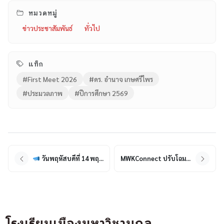
เขียนโดย
เผยแพร่เมื่อ
โรงเรียนเมืองมหาวิชานุกูล
16 พฤษภาคม 2569
หมวดหมู่
ข่าวประชาสัมพันธ์
ทั่วไป
แท็ก
#First Meet 2026
#ดร. อำนาจ เกษศรีไพร
#ประมวลภาพ
#ปีการศึกษา 2569
วันพฤหัสบดีที่ 14 พฤษภาคม 2569 | เปิดเทอม, ภาคเรียนที่ 1 ประจำปีการศึกษา 2569
MWKConnect ปรับโฉมหน้า Login ใหม่! มุ่งยกระดับ UX ให้เข้าใช้งานง่ายและสะดวกรวดเร็วยิ่งขึ้น